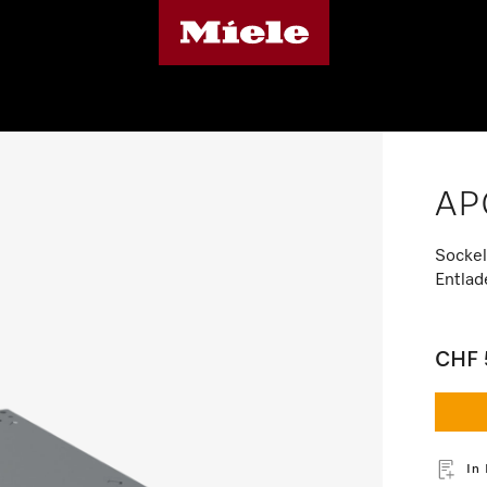
AP
Sockel
Entlad
CHF 
In