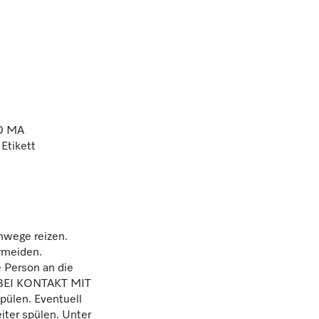
10 MA
Etikett
mwege reizen.
rmeiden.
 Person an die
. BEI KONTAKT MIT
ülen. Eventuell
iter spülen. Unter