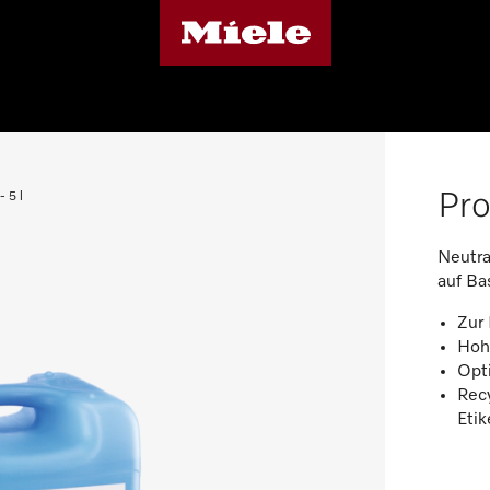
Pro
 5 l
Neutra
auf Ba
Zur 
Hohe
Opt
Recy
Etik