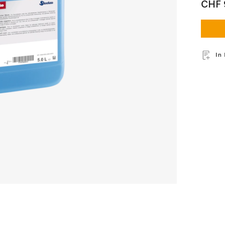
CHF 
In