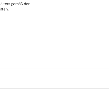
hälters gemäß den
iften.