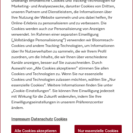
unbedingt erforderliche Cookies und Tracking-Technologien für
Marketing- und Analysezwecke, darunter Cookies von Dritten,
Navigation
unseren Partnern und Dienstleistern, die Informationen über
Ihre Nutzung der Website sammeln und uns dabei helfen, Ihr
Online-Erlebnis zu personalisieren und zu verbessern. Die
Service
Cookies werden auch zur Personalisierung von Anzeigen
verwendet. Im Rahmen einer separaten Einwilligung
(„Vollständige Personalisierung“) verwenden wir Bloomreach-
Cookies und andere Tracking-Technologien, um Informationen
über Ihr Nutzerverhalten zu sammeln, die wir Ihrem Profil
zuordnen, um die Inhalte, die wir Ihnen über verschiedene
Kanäle anzeigen, besser auf Sie zuzuschneiden. Durch
Auswahl von „Alle Cookies akzeptieren“ stimmen Sie allen
Cookies und Technologien zu. Wenn Sie nur essenzielle
Cookies und Technologien zulassen möchten, wählen Sie „Nur
essenzielle Cookies“. Weitere Informationen finden Sie unter
„Cookie-Einstellungen“. Sie können Ihre Einwilligung jederzeit
mit Wirkung für die Zukunft widerrufen, indem Sie Ihre
Alle Produktpreise zzgl. MwSt.; Lieferung stets ohne
Einwilligungseinstellungen in unserem Präferenzcenter
ändern.
Dekorationsmaterial.
Impressum
Datenschutz
Cookies
© Miele & Cie. KG.
Alle Cookies akzeptieren
Nur essenzielle Cookies