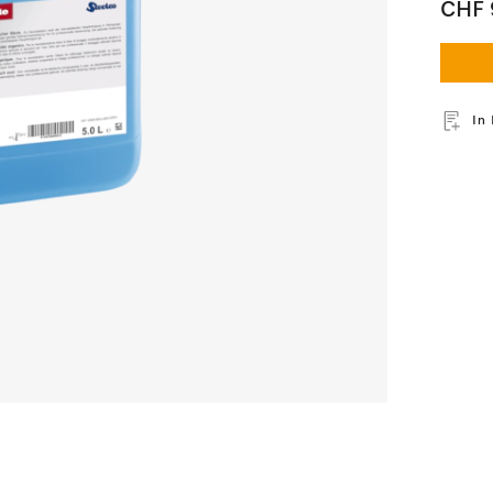
CHF 
In