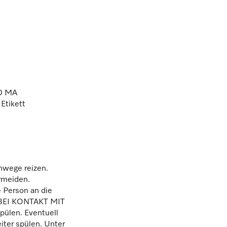
10 MA
Etikett
mwege reizen.
rmeiden.
 Person an die
. BEI KONTAKT MIT
ülen. Eventuell
iter spülen. Unter