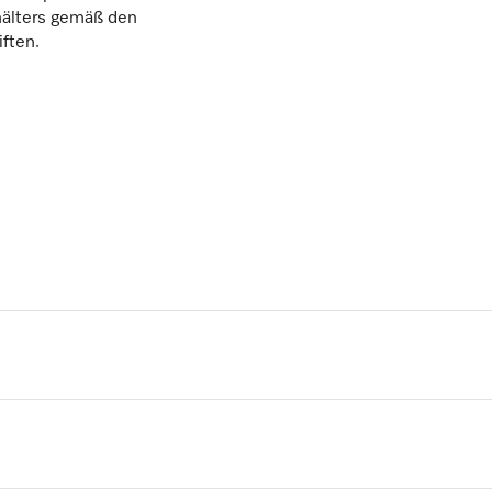
hälters gemäß den
iften.