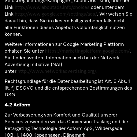
Selbstregulierungs-Kampagne „About Ads“ sind, über den
Link
http://www.aboutads.info/choices
oder unter dem
Link
http://www.google.com/settings/ads/
. Wir weisen Sie
darauf hin, dass Sie in diesem Fall gegebenenfalls nicht
alle Funktionen dieses Angebots vollumfänglich nutzen
können.
Weitere Informationen zur Google Marketing Plattform
erhalten Sie unter
https://marketingplatform.google.com/
.
Sie finden weitere Information auch bei der Network
Advertising Initiative (NAI)
unter
http://www.networkadvertising.org/
.
Rechtsgrundlage für die Datenbearbeitung ist Art. 6 Abs. 1
lit. f) DSGVO und die entsprechenden Bestimmungen des
DSG.
4.2 Adform
Zur Verbesserung von Komfort und Qualität unserer
Services verwenden wir das Conversion Tracking und die
Retargeting Technologie der Adform ApS, Wildersgade
10B, 1, 1408 Kopenhagen, Dänemark.