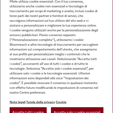
Miele utilizza cookie essenziali. Con il tuo consenso,
utilizziamo anche cookie non essenziali e tecnologie di
tracciamento per scopi di marketing e analisi, inclusi cookie di
Linguaggio
terze parti dei nostri partner e fornitori di servizi, che
raccolgono informazioni sul tuo utilizzo del sito web e ci
aiutano a personalizzare e migliorare la tua esperienza online.
ITALIANO
I cookie vengono utilizzati anche per la personalizzazione degli
annunci pubblicitari. Previo consenso separato
("Personalizzazione completa"), utilizziamo i cookie
Bloomreach e altre tecnologie di tracciamento per raccogliere
informazioni sul comportamento dell'utente, che assegniamo
al suo profilo per personalizzare meglio i contenuti che le
Miele su Youtube
Miele su Instagram
Miele su Facebook
Miele on Pinterest
Miele su LinkedIn
mostriamo attraverso vari canali. Selezionando “Accetta tutti
i cookie”, acconsenti all'uso di tutti i cookie e di tutte le
tecnologie. Seleziona “Accetta solo i cookie essenziali”, per
utilizzare solo i cookie e le tecnologie essenziali. Ulteriori
informazioni sono disponibili alla voce “Impostazioni dei
cookie”. È possibile revocare il consenso in qualsiasi momento
Note Legali
con effetto futuro modificando le impostazioni di consenso nel
nostro Centro preferenze.
CG
Tutela della privacy
Note legali
Tutela della privacy
Cookie
Condizioni di Utilizzo
Accetta tutti i cookie
Accetta solo i cookie essenziali