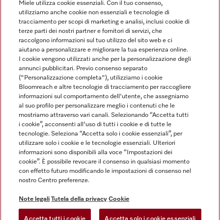
Miele utilizza cookie essenziali. Con il tuo consenso,
utilizziamo anche cookie non essenziali e tecnologie di
tracciamento per scopi di marketing e analisi, inclusi cookie di
Linguaggio
terze parti dei nostri partner e fornitori di servizi, che
raccolgono informazioni sul tuo utilizzo del sito web e ci
aiutano a personalizzare e migliorare la tua esperienza online.
ITALIANO
I cookie vengono utilizzati anche per la personalizzazione degli
annunci pubblicitari. Previo consenso separato
("Personalizzazione completa"), utilizziamo i cookie
Bloomreach e altre tecnologie di tracciamento per raccogliere
informazioni sul comportamento dell'utente, che assegniamo
al suo profilo per personalizzare meglio i contenuti che le
Miele su Youtube
Miele su Instagram
Miele su Facebook
Miele on Pinterest
Miele su LinkedIn
mostriamo attraverso vari canali. Selezionando “Accetta tutti
i cookie”, acconsenti all'uso di tutti i cookie e di tutte le
tecnologie. Seleziona “Accetta solo i cookie essenziali”, per
utilizzare solo i cookie e le tecnologie essenziali. Ulteriori
informazioni sono disponibili alla voce “Impostazioni dei
cookie”. È possibile revocare il consenso in qualsiasi momento
Note Legali
con effetto futuro modificando le impostazioni di consenso nel
nostro Centro preferenze.
CG
Tutela della privacy
Note legali
Tutela della privacy
Cookie
Condizioni di Utilizzo
Accetta tutti i cookie
Accetta solo i cookie essenziali