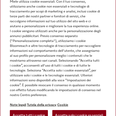
Miele utilizza cookie essenziali. Con il tuo consenso,
utilizziamo anche cookie non essenziali e tecnologie di
tracciamento per scopi di marketing e analisi, inclusi cookie di
Linguaggio
terze parti dei nostri partner e fornitori di servizi, che
raccolgono informazioni sul tuo utilizzo del sito web e ci
aiutano a personalizzare e migliorare la tua esperienza online.
ITALIANO
I cookie vengono utilizzati anche per la personalizzazione degli
annunci pubblicitari. Previo consenso separato
("Personalizzazione completa"), utilizziamo i cookie
Bloomreach e altre tecnologie di tracciamento per raccogliere
informazioni sul comportamento dell'utente, che assegniamo
al suo profilo per personalizzare meglio i contenuti che le
Miele su Youtube
Miele su Instagram
Miele su Facebook
Miele on Pinterest
Miele su LinkedIn
mostriamo attraverso vari canali. Selezionando “Accetta tutti
i cookie”, acconsenti all'uso di tutti i cookie e di tutte le
tecnologie. Seleziona “Accetta solo i cookie essenziali”, per
utilizzare solo i cookie e le tecnologie essenziali. Ulteriori
informazioni sono disponibili alla voce “Impostazioni dei
cookie”. È possibile revocare il consenso in qualsiasi momento
Note Legali
con effetto futuro modificando le impostazioni di consenso nel
nostro Centro preferenze.
CG
Tutela della privacy
Note legali
Tutela della privacy
Cookie
Condizioni di Utilizzo
Accetta tutti i cookie
Accetta solo i cookie essenziali