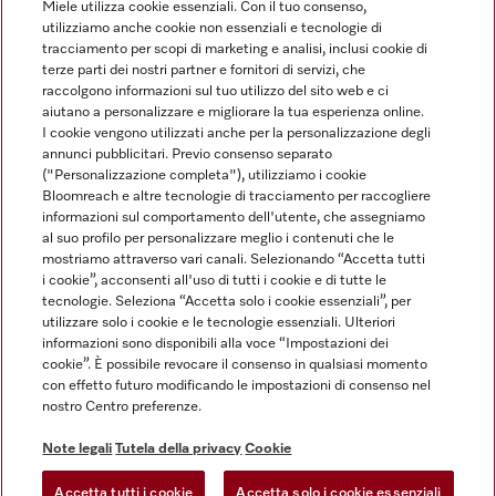
Miele utilizza cookie essenziali. Con il tuo consenso,
utilizziamo anche cookie non essenziali e tecnologie di
tracciamento per scopi di marketing e analisi, inclusi cookie di
Linguaggio
terze parti dei nostri partner e fornitori di servizi, che
raccolgono informazioni sul tuo utilizzo del sito web e ci
aiutano a personalizzare e migliorare la tua esperienza online.
ITALIANO
I cookie vengono utilizzati anche per la personalizzazione degli
annunci pubblicitari. Previo consenso separato
("Personalizzazione completa"), utilizziamo i cookie
Bloomreach e altre tecnologie di tracciamento per raccogliere
informazioni sul comportamento dell'utente, che assegniamo
al suo profilo per personalizzare meglio i contenuti che le
Miele su Youtube
Miele su Instagram
Miele su Facebook
Miele on Pinterest
Miele su LinkedIn
mostriamo attraverso vari canali. Selezionando “Accetta tutti
i cookie”, acconsenti all'uso di tutti i cookie e di tutte le
tecnologie. Seleziona “Accetta solo i cookie essenziali”, per
utilizzare solo i cookie e le tecnologie essenziali. Ulteriori
informazioni sono disponibili alla voce “Impostazioni dei
cookie”. È possibile revocare il consenso in qualsiasi momento
Note Legali
con effetto futuro modificando le impostazioni di consenso nel
nostro Centro preferenze.
CG
Tutela della privacy
Note legali
Tutela della privacy
Cookie
Condizioni di Utilizzo
Accetta tutti i cookie
Accetta solo i cookie essenziali