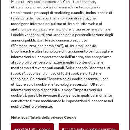
Miele utilizza cookie essenziali. Con il tuo consenso,
utilizziamo anche cookie non essenziali e tecnologie di
tracciamento per scopi di marketing e analisi, inclusi cookie di
Linguaggio
terze parti dei nostri partner e fornitori di servizi, che
raccolgono informazioni sul tuo utilizzo del sito web e ci
aiutano a personalizzare e migliorare la tua esperienza online.
ITALIANO
I cookie vengono utilizzati anche per la personalizzazione degli
annunci pubblicitari. Previo consenso separato
("Personalizzazione completa"), utilizziamo i cookie
Bloomreach e altre tecnologie di tracciamento per raccogliere
informazioni sul comportamento dell'utente, che assegniamo
al suo profilo per personalizzare meglio i contenuti che le
Miele su Youtube
Miele su Instagram
Miele su Facebook
Miele on Pinterest
Miele su LinkedIn
mostriamo attraverso vari canali. Selezionando “Accetta tutti
i cookie”, acconsenti all'uso di tutti i cookie e di tutte le
tecnologie. Seleziona “Accetta solo i cookie essenziali”, per
utilizzare solo i cookie e le tecnologie essenziali. Ulteriori
informazioni sono disponibili alla voce “Impostazioni dei
cookie”. È possibile revocare il consenso in qualsiasi momento
Note Legali
con effetto futuro modificando le impostazioni di consenso nel
nostro Centro preferenze.
CG
Tutela della privacy
Note legali
Tutela della privacy
Cookie
Condizioni di Utilizzo
Accetta tutti i cookie
Accetta solo i cookie essenziali