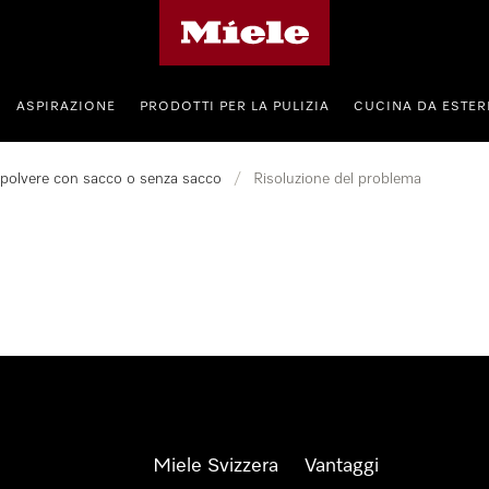
Homepage di Miele
ASPIRAZIONE
PRODOTTI PER LA PULIZIA
CUCINA DA ESTE
apolvere con sacco o senza sacco
/
Risoluzione del problema
Miele Svizzera
Vantaggi