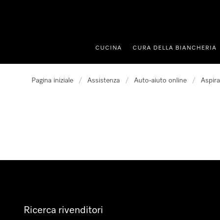
a al contenuto
CUCINA
CURA DELLA BIANCHERIA
Pagina iniziale
/
Assistenza
/
Auto-aiuto online
/
Aspir
Ricerca rivenditori