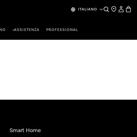
Cerca
Ricerca Riven
Il mio Prof
Baske
ITALIANO
RNO
ASSISTENZA
PROFESSIONAL
•
Smart Home