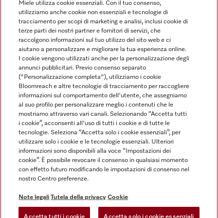
Miele utilizza cookie essenziali. Con il tuo consenso,
utilizziamo anche cookie non essenziali e tecnologie di
tracciamento per scopi di marketing e analisi, inclusi cookie di
Linguaggio
terze parti dei nostri partner e fornitori di servizi, che
raccolgono informazioni sul tuo utilizzo del sito web e ci
aiutano a personalizzare e migliorare la tua esperienza online.
ITALIANO
I cookie vengono utilizzati anche per la personalizzazione degli
annunci pubblicitari. Previo consenso separato
("Personalizzazione completa"), utilizziamo i cookie
Bloomreach e altre tecnologie di tracciamento per raccogliere
informazioni sul comportamento dell'utente, che assegniamo
al suo profilo per personalizzare meglio i contenuti che le
Miele su Youtube
Miele su Instagram
Miele su Facebook
Miele on Pinterest
Miele su LinkedIn
mostriamo attraverso vari canali. Selezionando “Accetta tutti
i cookie”, acconsenti all'uso di tutti i cookie e di tutte le
tecnologie. Seleziona “Accetta solo i cookie essenziali”, per
utilizzare solo i cookie e le tecnologie essenziali. Ulteriori
informazioni sono disponibili alla voce “Impostazioni dei
cookie”. È possibile revocare il consenso in qualsiasi momento
Note Legali
con effetto futuro modificando le impostazioni di consenso nel
nostro Centro preferenze.
CG
Tutela della privacy
Note legali
Tutela della privacy
Cookie
Condizioni di Utilizzo
Accetta tutti i cookie
Accetta solo i cookie essenziali