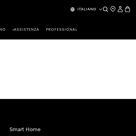
Cerca
Ricerca Riven
Il mio Prof
Baske
ITALIANO
RNO
ASSISTENZA
PROFESSIONAL
•
Smart Home