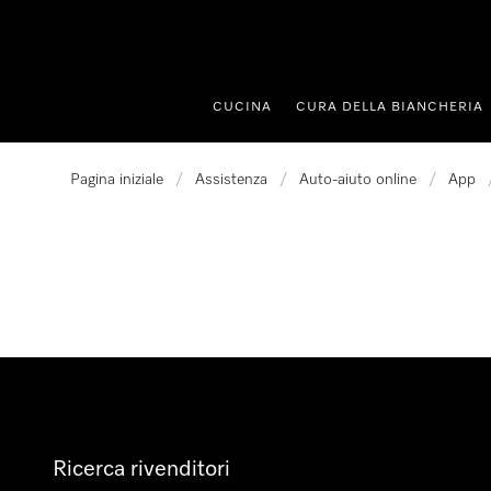
a al contenuto
CUCINA
CURA DELLA BIANCHERIA
Pagina iniziale
/
Assistenza
/
Auto-aiuto online
/
App
Ricerca rivenditori