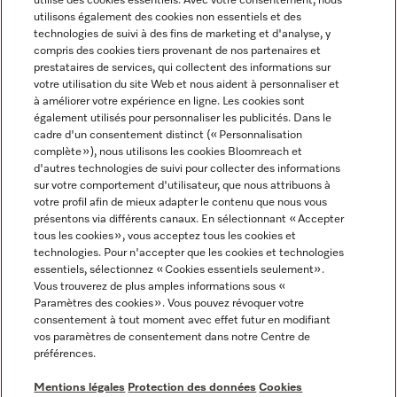
utilise des cookies essentiels. Avec votre consentement, nous
utilisons également des cookies non essentiels et des
technologies de suivi à des fins de marketing et d'analyse, y
compris des cookies tiers provenant de nos partenaires et
prestataires de services, qui collectent des informations sur
Langue
votre utilisation du site Web et nous aident à personnaliser et
à améliorer votre expérience en ligne. Les cookies sont
également utilisés pour personnaliser les publicités. Dans le
FRANÇAIS
cadre d'un consentement distinct (« Personnalisation
complète »), nous utilisons les cookies Bloomreach et
d'autres technologies de suivi pour collecter des informations
sur votre comportement d'utilisateur, que nous attribuons à
votre profil afin de mieux adapter le contenu que nous vous
présentons via différents canaux. En sélectionnant « Accepter
Miele sur Youtube
Miele sur Instagram
Miele sur Facebook
Miele sur Pinterest
Miele sur LinkedIn
tous les cookies », vous acceptez tous les cookies et
technologies. Pour n'accepter que les cookies et technologies
essentiels, sélectionnez « Cookies essentiels seulement».
Vous trouverez de plus amples informations sous «
Paramètres des cookies ». Vous pouvez révoquer votre
consentement à tout moment avec effet futur en modifiant
Mentions légales
vos paramètres de consentement dans notre Centre de
préférences.
CGV
Protection des données
Mentions légales
Protection des données
Cookies