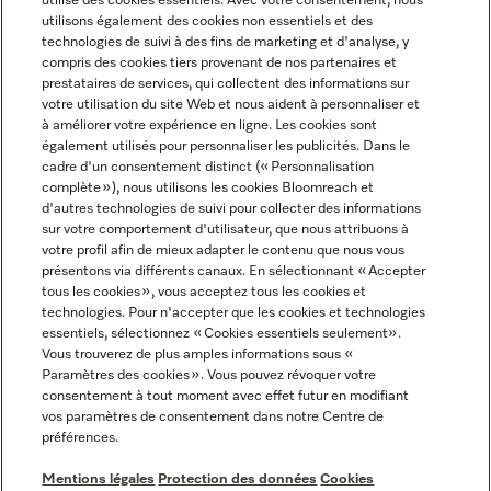
utilise des cookies essentiels. Avec votre consentement, nous
utilisons également des cookies non essentiels et des
technologies de suivi à des fins de marketing et d'analyse, y
compris des cookies tiers provenant de nos partenaires et
prestataires de services, qui collectent des informations sur
Langue
votre utilisation du site Web et nous aident à personnaliser et
à améliorer votre expérience en ligne. Les cookies sont
également utilisés pour personnaliser les publicités. Dans le
FRANÇAIS
cadre d'un consentement distinct (« Personnalisation
complète »), nous utilisons les cookies Bloomreach et
d'autres technologies de suivi pour collecter des informations
sur votre comportement d'utilisateur, que nous attribuons à
votre profil afin de mieux adapter le contenu que nous vous
présentons via différents canaux. En sélectionnant « Accepter
Miele sur Youtube
Miele sur Instagram
Miele sur Facebook
Miele sur Pinterest
Miele sur LinkedIn
tous les cookies », vous acceptez tous les cookies et
technologies. Pour n'accepter que les cookies et technologies
essentiels, sélectionnez « Cookies essentiels seulement».
Vous trouverez de plus amples informations sous «
Paramètres des cookies ». Vous pouvez révoquer votre
consentement à tout moment avec effet futur en modifiant
Mentions légales
vos paramètres de consentement dans notre Centre de
préférences.
CGV
Protection des données
Mentions légales
Protection des données
Cookies