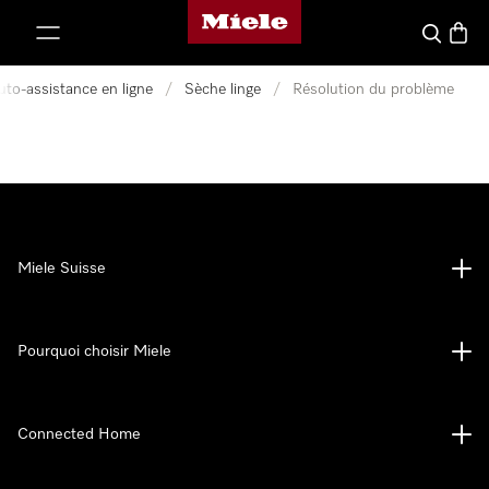
Page d'accueil de Miele
er au contenu
Search
Baske
uto-assistance en ligne
/
Sèche linge
/
Résolution du problème
Miele Suisse
Pourquoi choisir Miele
Connected Home