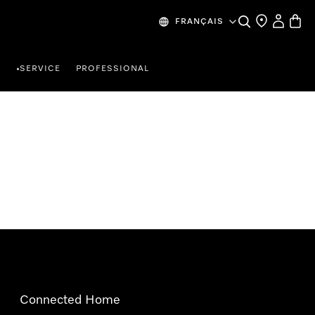
Search
Find a store
My Accou
Baske
FRANÇAIS
R
SERVICE
PROFESSIONAL
•
Connected Home