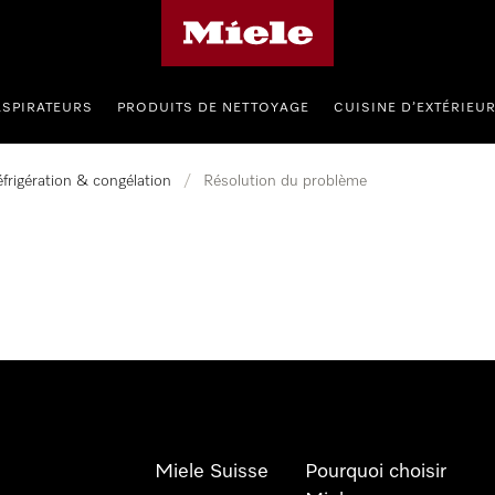
Page d'accueil de Miele
ASPIRATEURS
PRODUITS DE NETTOYAGE
CUISINE D’EXTÉRIEU
frigération & congélation
/
Résolution du problème
Miele Suisse
Pourquoi choisir