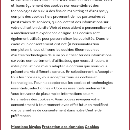
utilise des cookies essentiels. Avec votre consentement, nous
utilisons également des cookies non essentiels et des
technologies de suivi à des fins de marketing et d'analyse, y
compris des cookies tiers provenant de nos partenaires et
prestataires de services, qui collectent des informations sur
Langue
votre utilisation du site Web et nous aident à personnaliser et
à améliorer votre expérience en ligne. Les cookies sont
également utilisés pour personnaliser les publicités. Dans le
FRANÇAIS
cadre d'un consentement distinct (« Personnalisation
complète »), nous utilisons les cookies Bloomreach et
d'autres technologies de suivi pour collecter des informations
sur votre comportement d'utilisateur, que nous attribuons à
votre profil afin de mieux adapter le contenu que nous vous
présentons via différents canaux. En sélectionnant « Accepter
Miele sur Youtube
Miele sur Instagram
Miele sur Facebook
Miele sur Pinterest
Miele sur LinkedIn
tous les cookies », vous acceptez tous les cookies et
technologies. Pour n'accepter que les cookies et technologies
essentiels, sélectionnez « Cookies essentiels seulement».
Vous trouverez de plus amples informations sous «
Paramètres des cookies ». Vous pouvez révoquer votre
consentement à tout moment avec effet futur en modifiant
Mentions légales
vos paramètres de consentement dans notre Centre de
préférences.
CGV
Protection des données
Mentions légales
Protection des données
Cookies