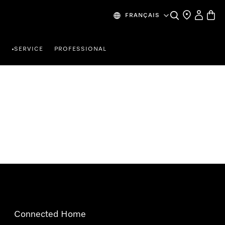
Search
Find a store
My Accou
Baske
FRANÇAIS
R
SERVICE
PROFESSIONAL
•
Connected Home