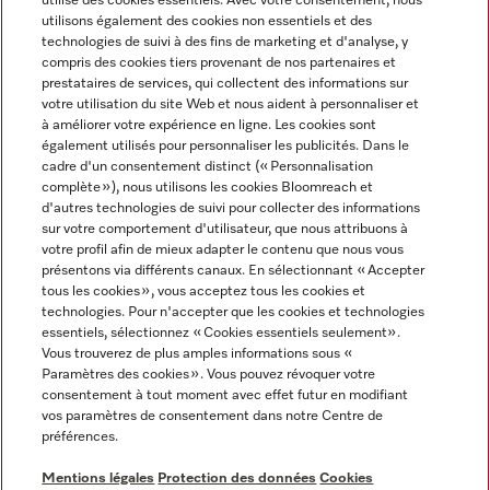
utilise des cookies essentiels. Avec votre consentement, nous
utilisons également des cookies non essentiels et des
technologies de suivi à des fins de marketing et d'analyse, y
compris des cookies tiers provenant de nos partenaires et
prestataires de services, qui collectent des informations sur
Langue
votre utilisation du site Web et nous aident à personnaliser et
à améliorer votre expérience en ligne. Les cookies sont
également utilisés pour personnaliser les publicités. Dans le
FRANÇAIS
cadre d'un consentement distinct (« Personnalisation
complète »), nous utilisons les cookies Bloomreach et
d'autres technologies de suivi pour collecter des informations
sur votre comportement d'utilisateur, que nous attribuons à
votre profil afin de mieux adapter le contenu que nous vous
présentons via différents canaux. En sélectionnant « Accepter
Miele sur Youtube
Miele sur Instagram
Miele sur Facebook
Miele sur Pinterest
Miele sur LinkedIn
tous les cookies », vous acceptez tous les cookies et
technologies. Pour n'accepter que les cookies et technologies
essentiels, sélectionnez « Cookies essentiels seulement».
Vous trouverez de plus amples informations sous «
Paramètres des cookies ». Vous pouvez révoquer votre
consentement à tout moment avec effet futur en modifiant
Mentions légales
vos paramètres de consentement dans notre Centre de
préférences.
CGV
Protection des données
Mentions légales
Protection des données
Cookies