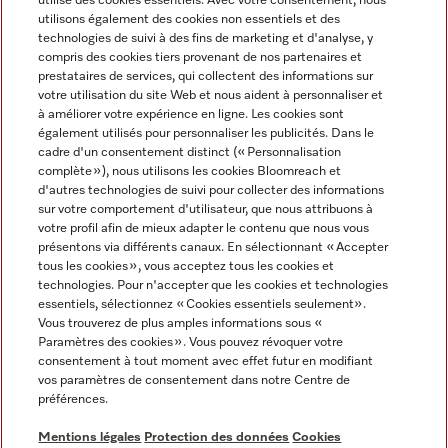
utilise des cookies essentiels. Avec votre consentement, nous
utilisons également des cookies non essentiels et des
technologies de suivi à des fins de marketing et d'analyse, y
compris des cookies tiers provenant de nos partenaires et
prestataires de services, qui collectent des informations sur
Langue
votre utilisation du site Web et nous aident à personnaliser et
à améliorer votre expérience en ligne. Les cookies sont
également utilisés pour personnaliser les publicités. Dans le
FRANÇAIS
cadre d'un consentement distinct (« Personnalisation
complète »), nous utilisons les cookies Bloomreach et
d'autres technologies de suivi pour collecter des informations
sur votre comportement d'utilisateur, que nous attribuons à
votre profil afin de mieux adapter le contenu que nous vous
présentons via différents canaux. En sélectionnant « Accepter
Miele sur Youtube
Miele sur Instagram
Miele sur Facebook
Miele sur Pinterest
Miele sur LinkedIn
tous les cookies », vous acceptez tous les cookies et
technologies. Pour n'accepter que les cookies et technologies
essentiels, sélectionnez « Cookies essentiels seulement».
Vous trouverez de plus amples informations sous «
Paramètres des cookies ». Vous pouvez révoquer votre
consentement à tout moment avec effet futur en modifiant
Mentions légales
vos paramètres de consentement dans notre Centre de
préférences.
CGV
Protection des données
Mentions légales
Protection des données
Cookies