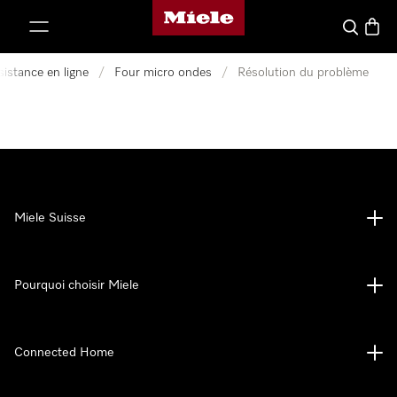
Page d'accueil de Miele
er au contenu
Search
Baske
istance en ligne
/
Four micro ondes
/
Résolution du problème
Miele Suisse
Pourquoi choisir Miele
Connected Home