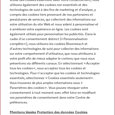
utilise des cookies essentiels. Avec votre consentement, nous
utilisons également des cookies non essentiels et des
technologies de suivi à des fins de marketing et d'analyse, y
compris des cookies tiers provenant de nos partenaires et
prestataires de services, qui collectent des informations sur
Langue
votre utilisation du site Web et nous aident à personnaliser et
à améliorer votre expérience en ligne. Les cookies sont
également utilisés pour personnaliser les publicités. Dans le
FRANÇAIS
cadre d'un consentement distinct (« Personnalisation
complète »), nous utilisons les cookies Bloomreach et
d'autres technologies de suivi pour collecter des informations
sur votre comportement d'utilisateur, que nous attribuons à
votre profil afin de mieux adapter le contenu que nous vous
présentons via différents canaux. En sélectionnant « Accepter
Miele sur Youtube
Miele sur Instagram
Miele sur Facebook
Miele sur Pinterest
Miele sur LinkedIn
tous les cookies », vous acceptez tous les cookies et
technologies. Pour n'accepter que les cookies et technologies
essentiels, sélectionnez « Cookies essentiels seulement».
Vous trouverez de plus amples informations sous «
Paramètres des cookies ». Vous pouvez révoquer votre
consentement à tout moment avec effet futur en modifiant
Mentions légales
vos paramètres de consentement dans notre Centre de
préférences.
CGV
Protection des données
Mentions légales
Protection des données
Cookies