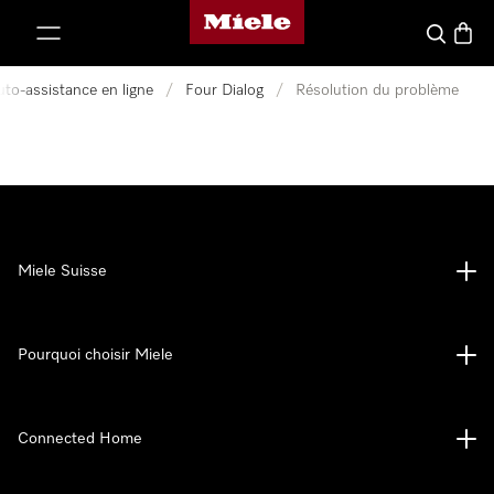
Page d'accueil de Miele
er au contenu
Search
Baske
uto-assistance en ligne
/
Four Dialog
/
Résolution du problème
Miele Suisse
Pourquoi choisir Miele
Connected Home