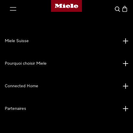
Page d'accueil de Miele
er au contenu
Search
Baske
Miele Suisse
Pourquoi choisir Miele
Connected Home
Partenaires