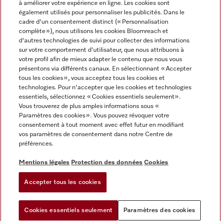
à améliorer votre expérience en ligne. Les cookies sont
également utilisés pour personnaliser les publicités. Dans le
FRANÇAIS
cadre d'un consentement distinct (« Personnalisation
complète »), nous utilisons les cookies Bloomreach et
d'autres technologies de suivi pour collecter des informations
sur votre comportement d'utilisateur, que nous attribuons à
votre profil afin de mieux adapter le contenu que nous vous
présentons via différents canaux. En sélectionnant « Accepter
Miele sur Youtube
Miele sur Instagram
Miele sur Facebook
Miele sur Pinterest
Miele sur LinkedIn
tous les cookies », vous acceptez tous les cookies et
technologies. Pour n'accepter que les cookies et technologies
essentiels, sélectionnez « Cookies essentiels seulement».
Vous trouverez de plus amples informations sous «
Paramètres des cookies ». Vous pouvez révoquer votre
consentement à tout moment avec effet futur en modifiant
Mentions légales
vos paramètres de consentement dans notre Centre de
préférences.
CGV
Protection des données
Mentions légales
Protection des données
Cookies
Conditions d'utilisation
Accepter tous les cookies
Paramètres des cookies
Cookies essentiels seulement
Paramètres des cookies