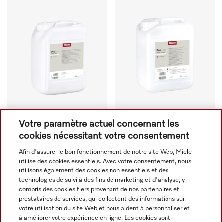
Votre paramètre actuel concernant les
ProCare Shine 10 A - 10 l
ProCare Shine 10 MA - 5 l
cookies nécessitant votre consentement
Détergent liquide, alcalin, 
Détergent liquide, 
Afin d'assurer le bon fonctionnement de notre site Web, Miele
10 l Pour le nettoyage des 
faiblement alcalin, 5 l Pour 
utilise des cookies essentiels. Avec votre consentement, nous
salissures organiques sur 
le nettoyage des 
utilisons également des cookies non essentiels et des
vaisselle, couverts et 
salissures légères sur 
technologies de suivi à des fins de marketing et d'analyse, y
CHF 80.00
CHF 54.00
verres.
vaisselle, couverts et 
compris des cookies tiers provenant de nos partenaires et
En stock
En stock
prestataires de services, qui collectent des informations sur
verres.
votre utilisation du site Web et nous aident à personnaliser et
à améliorer votre expérience en ligne. Les cookies sont