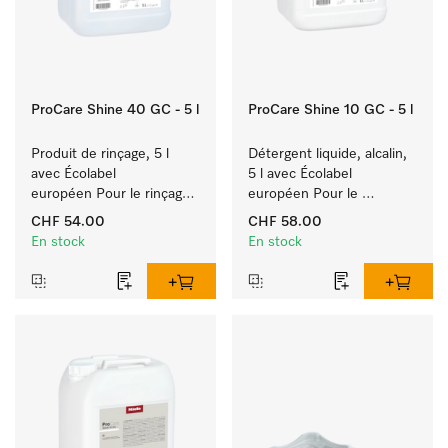
ProCare Shine 40 GC - 5 l
ProCare Shine 10 GC - 5 l
Produit de rinçage, 5 l 
Détergent liquide, alcalin, 
avec Écolabel 
5 l avec Écolabel 
européen Pour le rinçage 
européen Pour le 
de vaisselle, couverts et 
nettoyage des salissures 
CHF 54.00
CHF 58.00
verres.
quotidiennes sur 
En stock
En stock
vaisselle, couverts et 
verres.