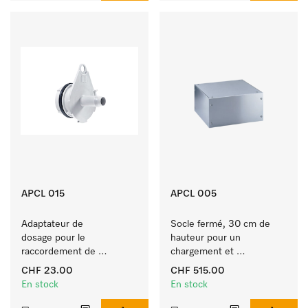
APCL 015
APCL 005
Adaptateur de 
Socle fermé, 30 cm de 
dosage pour le 
hauteur pour un 
raccordement de 
chargement et 
systèmes de dosage avec 
déchargement 
CHF 23.00
CHF 515.00
adjonction d’eau. 
ergonomique du lave-
En stock
En stock
linge et du sèche-linge.