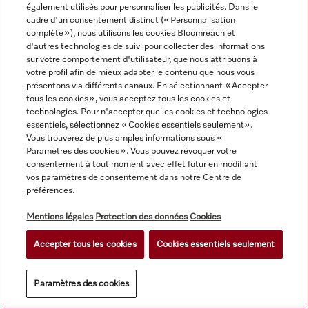
également utilisés pour personnaliser les publicités. Dans le
cadre d'un consentement distinct (« Personnalisation
complète »), nous utilisons les cookies Bloomreach et
d'autres technologies de suivi pour collecter des informations
sur votre comportement d'utilisateur, que nous attribuons à
votre profil afin de mieux adapter le contenu que nous vous
présentons via différents canaux. En sélectionnant « Accepter
tous les cookies », vous acceptez tous les cookies et
technologies. Pour n'accepter que les cookies et technologies
essentiels, sélectionnez « Cookies essentiels seulement».
Vous trouverez de plus amples informations sous «
Paramètres des cookies ». Vous pouvez révoquer votre
consentement à tout moment avec effet futur en modifiant
vos paramètres de consentement dans notre Centre de
préférences.
UG 30-60/80
ProCare Shine 40 GC - 5 l
Mentions légales
Protection des données
Cookies
Produit de rinçage, 5 l 
avec Écolabel 
Accepter tous les cookies
Cookies essentiels seulement
européen Pour le rinçage 
de vaisselle, couverts et 
CHF 935.00
CHF 54.00
verres.
En stock
Paramètres des cookies
En stock