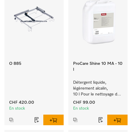
O 885
ProCare Shine 10 MA - 10
l
Détergent liquide, 
légèrement alcalin, 
10 l Pour le nettoyage des 
salissures légères sur 
CHF 420.00
CHF 99.00
vaisselle, couverts et 
En stock
En stock
verres.