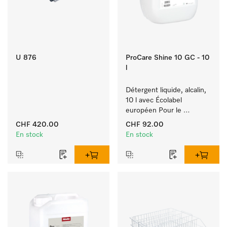
U 876
ProCare Shine 10 GC - 10
l
Détergent liquide, alcalin, 
10 l avec Écolabel 
européen Pour le 
nettoyage des salissures 
CHF 420.00
CHF 92.00
quotidiennes sur 
En stock
En stock
vaisselle, couverts et 
verres.