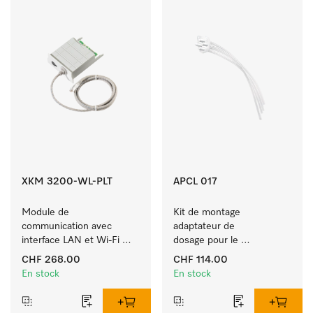
XKM 3200-WL-PLT
APCL 017
Module de 
Kit de montage 
communication avec 
adaptateur de 
interface LAN et Wi-Fi 
dosage pour le 
pour la connexion aux 
raccordement direct de 
CHF 268.00
CHF 114.00
systèmes externes.
pompes de dosage. 
En stock
En stock