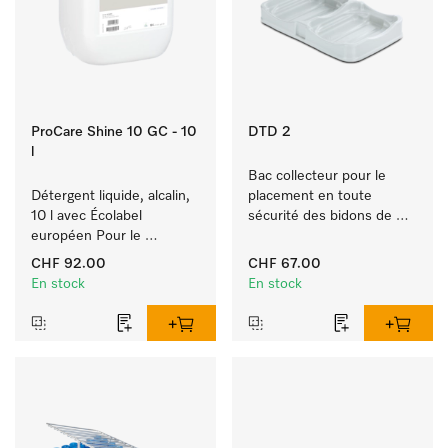
ProCare Shine 10 GC - 10
DTD 2
l
Bac collecteur pour le 
Détergent liquide, alcalin, 
placement en toute 
10 l avec Écolabel 
sécurité des bidons de 
européen Pour le 
produit ProCare. 
nettoyage des salissures 
CHF 92.00
CHF 67.00
quotidiennes sur 
En stock
En stock
vaisselle, couverts et 
verres.