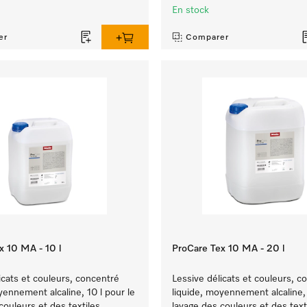
En stock
er
Comparer
x 10 MA - 10 l
ProCare Tex 10 MA - 20 l
icats et couleurs, concentré
Lessive délicats et couleurs, c
yennement alcaline, 10 l pour le
liquide, moyennement alcaline, 
couleurs et des textiles
lavage des couleurs et des text