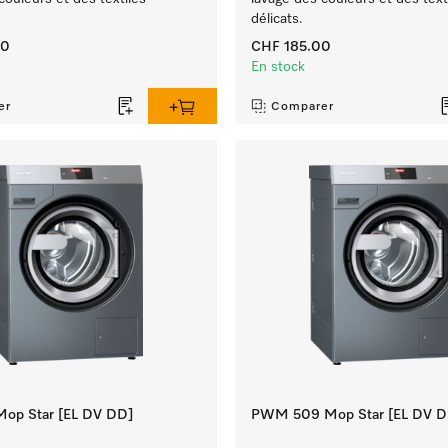
délicats.
00
CHF 185.00
En stock
er
Comparer
op Star [EL DV DD]
PWM 509 Mop Star [EL DV D