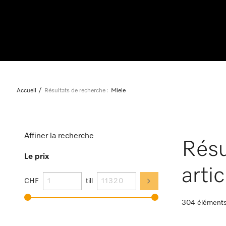
Accueil
Résultats de recherche :
Miele
Affiner la recherche
Résu
Le prix
artic
CHF
till
304 élément