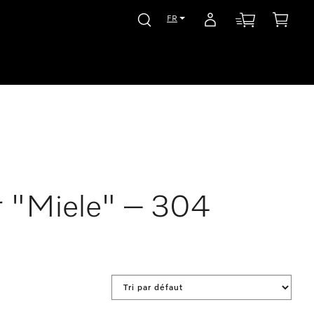
FR
r "Miele" – 304