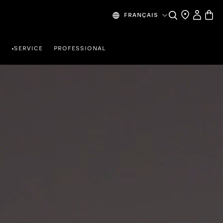
Search
Find a store
My Accou
Baske
FRANÇAIS
R
SERVICE
PROFESSIONAL
•