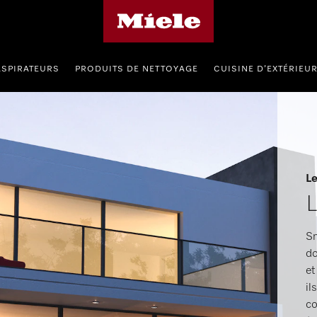
Page d'accueil de Miele
ASPIRATEURS
PRODUITS DE NETTOYAGE
CUISINE D’EXTÉRIEU
Le
L
Sm
do
et
il
co