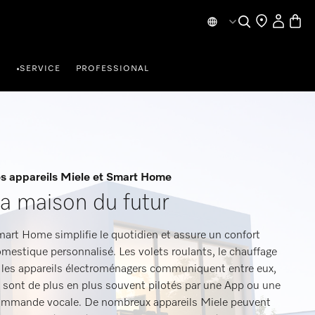
My Accou
Basket
Search
Find a store
R
SERVICE
PROFESSIONAL
•
s appareils Miele et Smart Home
a maison du futur
art Home simplifie le quotidien et assure un confort
mestique personnalisé. Les volets roulants, le chauffage
 les appareils électroménagers communiquent entre eux,
s sont de plus en plus souvent pilotés par une App ou une
mmande vocale. De nombreux appareils Miele peuvent