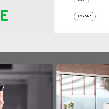
ABB
LOXONE