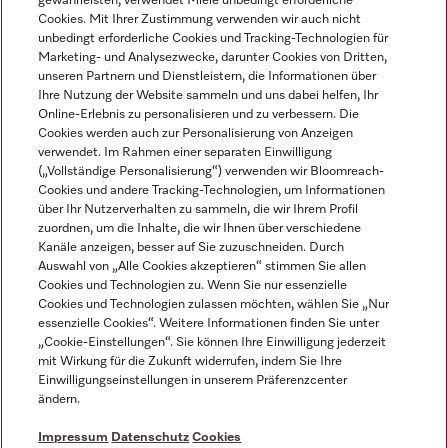
gewährleisten, verwendet Miele unbedingt erforderliche
Cookies. Mit Ihrer Zustimmung verwenden wir auch nicht
unbedingt erforderliche Cookies und Tracking-Technologien für
Marketing- und Analysezwecke, darunter Cookies von Dritten,
unseren Partnern und Dienstleistern, die Informationen über
Sprache
Ihre Nutzung der Website sammeln und uns dabei helfen, Ihr
Online-Erlebnis zu personalisieren und zu verbessern. Die
Cookies werden auch zur Personalisierung von Anzeigen
DEUTSCH
verwendet. Im Rahmen einer separaten Einwilligung
(„Vollständige Personalisierung“) verwenden wir Bloomreach-
Cookies und andere Tracking-Technologien, um Informationen
über Ihr Nutzerverhalten zu sammeln, die wir Ihrem Profil
zuordnen, um die Inhalte, die wir Ihnen über verschiedene
Kanäle anzeigen, besser auf Sie zuzuschneiden. Durch
Miele auf Youtube
Miele auf Instagram
Miele auf Facebook
Miele auf LinkedIn
Miele auf LinkedIn
Auswahl von „Alle Cookies akzeptieren“ stimmen Sie allen
Cookies und Technologien zu. Wenn Sie nur essenzielle
Cookies und Technologien zulassen möchten, wählen Sie „Nur
essenzielle Cookies“. Weitere Informationen finden Sie unter
„Cookie-Einstellungen“. Sie können Ihre Einwilligung jederzeit
mit Wirkung für die Zukunft widerrufen, indem Sie Ihre
Impressum
Einwilligungseinstellungen in unserem Präferenzcenter
ändern.
AGB
Datenschutz
Impressum
Datenschutz
Cookies