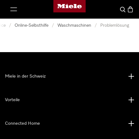
Miele-Homepage
nhalt springen
Suche
Waren
ice
/
Online-Selbsthilfe
/
Waschmaschinen
/
Problemlösung
Miele in der Schweiz
Vorteile
Connected Home