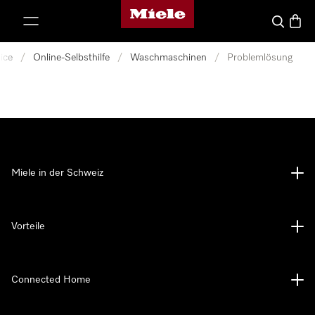
Miele-Homepage
nhalt springen
Suche
Waren
ice
/
Online-Selbsthilfe
/
Waschmaschinen
/
Problemlösung
Miele in der Schweiz
Vorteile
Connected Home