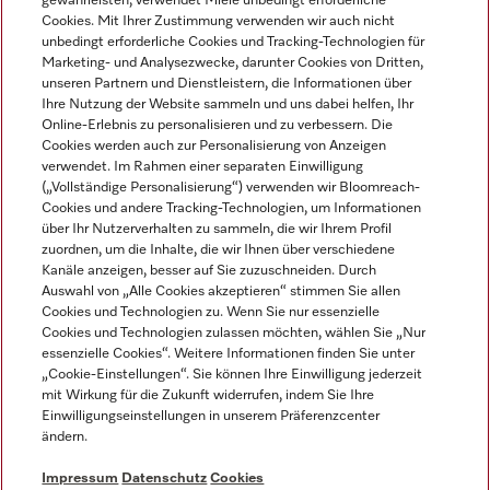
gewährleisten, verwendet Miele unbedingt erforderliche
Cookies. Mit Ihrer Zustimmung verwenden wir auch nicht
unbedingt erforderliche Cookies und Tracking-Technologien für
Marketing- und Analysezwecke, darunter Cookies von Dritten,
unseren Partnern und Dienstleistern, die Informationen über
Sprache
Ihre Nutzung der Website sammeln und uns dabei helfen, Ihr
Online-Erlebnis zu personalisieren und zu verbessern. Die
Cookies werden auch zur Personalisierung von Anzeigen
DEUTSCH
verwendet. Im Rahmen einer separaten Einwilligung
(„Vollständige Personalisierung“) verwenden wir Bloomreach-
Cookies und andere Tracking-Technologien, um Informationen
über Ihr Nutzerverhalten zu sammeln, die wir Ihrem Profil
zuordnen, um die Inhalte, die wir Ihnen über verschiedene
Kanäle anzeigen, besser auf Sie zuzuschneiden. Durch
Miele auf Youtube
Miele auf Instagram
Miele auf Facebook
Miele auf LinkedIn
Miele auf LinkedIn
Auswahl von „Alle Cookies akzeptieren“ stimmen Sie allen
Cookies und Technologien zu. Wenn Sie nur essenzielle
Cookies und Technologien zulassen möchten, wählen Sie „Nur
essenzielle Cookies“. Weitere Informationen finden Sie unter
„Cookie-Einstellungen“. Sie können Ihre Einwilligung jederzeit
mit Wirkung für die Zukunft widerrufen, indem Sie Ihre
Impressum
Einwilligungseinstellungen in unserem Präferenzcenter
ändern.
AGB
Datenschutz
Impressum
Datenschutz
Cookies