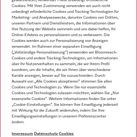
gewährleisten, verwendet Miele unbedingt erforderliche
Cookies. Mit Ihrer Zustimmung verwenden wir auch nicht
unbedingt erforderliche Cookies und Tracking-Technologien für
Marketing- und Analysezwecke, darunter Cookies von Dritten,
unseren Partnern und Dienstleistern, die Informationen über
Sprache
Ihre Nutzung der Website sammeln und uns dabei helfen, Ihr
Online-Erlebnis zu personalisieren und zu verbessern. Die
Cookies werden auch zur Personalisierung von Anzeigen
DEUTSCH
verwendet. Im Rahmen einer separaten Einwilligung
(„Vollständige Personalisierung“) verwenden wir Bloomreach-
Cookies und andere Tracking-Technologien, um Informationen
über Ihr Nutzerverhalten zu sammeln, die wir Ihrem Profil
zuordnen, um die Inhalte, die wir Ihnen über verschiedene
Kanäle anzeigen, besser auf Sie zuzuschneiden. Durch
Miele auf Youtube
Miele auf Instagram
Miele auf Facebook
Miele auf LinkedIn
Miele auf LinkedIn
Auswahl von „Alle Cookies akzeptieren“ stimmen Sie allen
Cookies und Technologien zu. Wenn Sie nur essenzielle
Cookies und Technologien zulassen möchten, wählen Sie „Nur
essenzielle Cookies“. Weitere Informationen finden Sie unter
„Cookie-Einstellungen“. Sie können Ihre Einwilligung jederzeit
mit Wirkung für die Zukunft widerrufen, indem Sie Ihre
Impressum
Einwilligungseinstellungen in unserem Präferenzcenter
ändern.
AGB
Datenschutz
Impressum
Datenschutz
Cookies