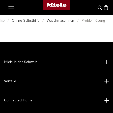
Miele-Homepage
nhalt springen
Suche
Waren
ice
/
Online-Selbsthilfe
/
Waschmaschinen
/
Problemlösung
Miele in der Schweiz
Vorteile
Connected Home