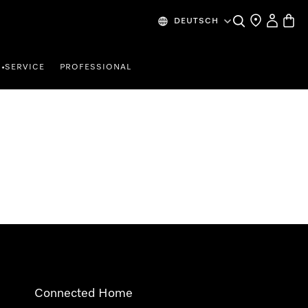
Suche
Händlersuche
Mein Kon
Waren
DEUTSCH
SERVICE
PROFESSIONAL
•
Connected Home