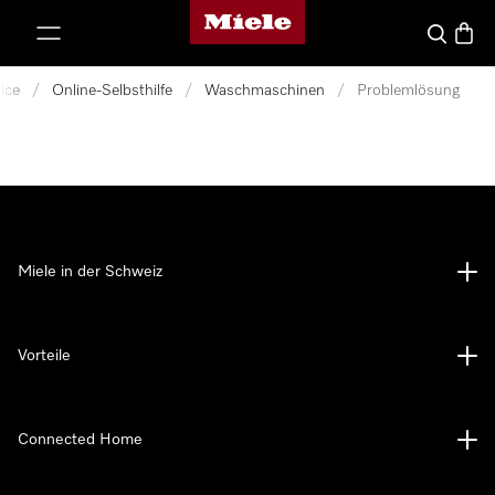
Miele-Homepage
nhalt springen
Suche
Waren
ice
/
Online-Selbsthilfe
/
Waschmaschinen
/
Problemlösung
Miele in der Schweiz
Vorteile
Connected Home