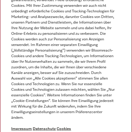
gewährleisten, verwendet Miele unbedingt erforderliche
Cookies. Mit Ihrer Zustimmung verwenden wir auch nicht
unbedingt erforderliche Cookies und Tracking-Technologien für
Marketing- und Analysezwecke, darunter Cookies von Dritten,
unseren Partnern und Dienstleistern, die Informationen über
Sprache
Ihre Nutzung der Website sammeln und uns dabei helfen, Ihr
Online-Erlebnis zu personalisieren und zu verbessern. Die
Cookies werden auch zur Personalisierung von Anzeigen
DEUTSCH
verwendet. Im Rahmen einer separaten Einwilligung
(„Vollständige Personalisierung“) verwenden wir Bloomreach-
Cookies und andere Tracking-Technologien, um Informationen
über Ihr Nutzerverhalten zu sammeln, die wir Ihrem Profil
zuordnen, um die Inhalte, die wir Ihnen über verschiedene
Kanäle anzeigen, besser auf Sie zuzuschneiden. Durch
Miele auf Youtube
Miele auf Instagram
Miele auf Facebook
Miele auf LinkedIn
Miele auf LinkedIn
Auswahl von „Alle Cookies akzeptieren“ stimmen Sie allen
Cookies und Technologien zu. Wenn Sie nur essenzielle
Cookies und Technologien zulassen möchten, wählen Sie „Nur
essenzielle Cookies“. Weitere Informationen finden Sie unter
„Cookie-Einstellungen“. Sie können Ihre Einwilligung jederzeit
mit Wirkung für die Zukunft widerrufen, indem Sie Ihre
Impressum
Einwilligungseinstellungen in unserem Präferenzcenter
ändern.
AGB
Datenschutz
Impressum
Datenschutz
Cookies