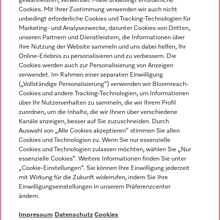
gewährleisten, verwendet Miele unbedingt erforderliche
Cookies. Mit Ihrer Zustimmung verwenden wir auch nicht
unbedingt erforderliche Cookies und Tracking-Technologien für
Marketing- und Analysezwecke, darunter Cookies von Dritten,
unseren Partnern und Dienstleistern, die Informationen über
Sprache
Ihre Nutzung der Website sammeln und uns dabei helfen, Ihr
Online-Erlebnis zu personalisieren und zu verbessern. Die
Cookies werden auch zur Personalisierung von Anzeigen
DEUTSCH
verwendet. Im Rahmen einer separaten Einwilligung
(„Vollständige Personalisierung“) verwenden wir Bloomreach-
Cookies und andere Tracking-Technologien, um Informationen
über Ihr Nutzerverhalten zu sammeln, die wir Ihrem Profil
zuordnen, um die Inhalte, die wir Ihnen über verschiedene
Kanäle anzeigen, besser auf Sie zuzuschneiden. Durch
Miele auf Youtube
Miele auf Instagram
Miele auf Facebook
Miele auf LinkedIn
Miele auf LinkedIn
Auswahl von „Alle Cookies akzeptieren“ stimmen Sie allen
Cookies und Technologien zu. Wenn Sie nur essenzielle
Cookies und Technologien zulassen möchten, wählen Sie „Nur
essenzielle Cookies“. Weitere Informationen finden Sie unter
„Cookie-Einstellungen“. Sie können Ihre Einwilligung jederzeit
mit Wirkung für die Zukunft widerrufen, indem Sie Ihre
Impressum
Einwilligungseinstellungen in unserem Präferenzcenter
ändern.
AGB
Datenschutz
Impressum
Datenschutz
Cookies