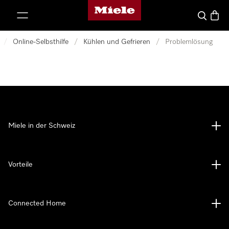
Miele-Homepage
nhalt springen
Suche
Waren
/
Online-Selbsthilfe
/
Kühlen und Gefrieren
/
Problemlösung
Miele in der Schweiz
Vorteile
Connected Home