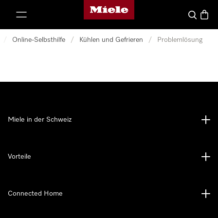
Miele-Homepage
nhalt springen
Suche
Waren
/
Online-Selbsthilfe
/
Kühlen und Gefrieren
/
Problemlösung
Miele in der Schweiz
Vorteile
Connected Home