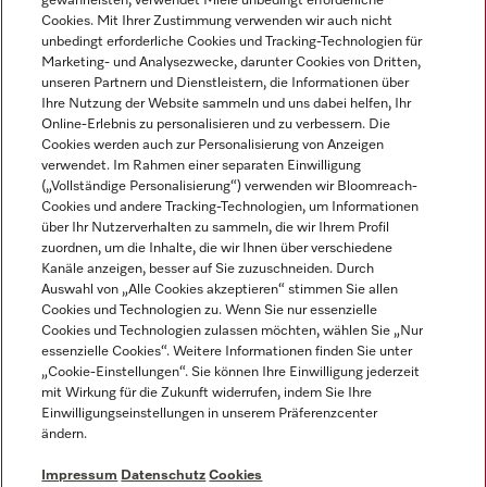
gewährleisten, verwendet Miele unbedingt erforderliche
Cookies. Mit Ihrer Zustimmung verwenden wir auch nicht
unbedingt erforderliche Cookies und Tracking-Technologien für
Marketing- und Analysezwecke, darunter Cookies von Dritten,
unseren Partnern und Dienstleistern, die Informationen über
Sprache
Ihre Nutzung der Website sammeln und uns dabei helfen, Ihr
Online-Erlebnis zu personalisieren und zu verbessern. Die
Cookies werden auch zur Personalisierung von Anzeigen
DEUTSCH
verwendet. Im Rahmen einer separaten Einwilligung
(„Vollständige Personalisierung“) verwenden wir Bloomreach-
Cookies und andere Tracking-Technologien, um Informationen
über Ihr Nutzerverhalten zu sammeln, die wir Ihrem Profil
zuordnen, um die Inhalte, die wir Ihnen über verschiedene
Kanäle anzeigen, besser auf Sie zuzuschneiden. Durch
Miele auf Youtube
Miele auf Instagram
Miele auf Facebook
Miele auf LinkedIn
Miele auf LinkedIn
Auswahl von „Alle Cookies akzeptieren“ stimmen Sie allen
Cookies und Technologien zu. Wenn Sie nur essenzielle
Cookies und Technologien zulassen möchten, wählen Sie „Nur
essenzielle Cookies“. Weitere Informationen finden Sie unter
„Cookie-Einstellungen“. Sie können Ihre Einwilligung jederzeit
mit Wirkung für die Zukunft widerrufen, indem Sie Ihre
Impressum
Einwilligungseinstellungen in unserem Präferenzcenter
ändern.
AGB
Datenschutz
Impressum
Datenschutz
Cookies