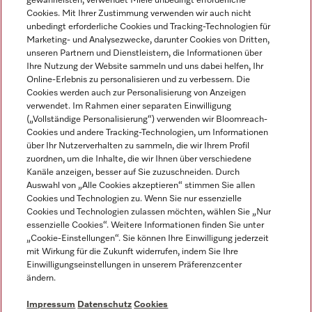
gewährleisten, verwendet Miele unbedingt erforderliche
Cookies. Mit Ihrer Zustimmung verwenden wir auch nicht
unbedingt erforderliche Cookies und Tracking-Technologien für
Marketing- und Analysezwecke, darunter Cookies von Dritten,
unseren Partnern und Dienstleistern, die Informationen über
Sprache
Ihre Nutzung der Website sammeln und uns dabei helfen, Ihr
Online-Erlebnis zu personalisieren und zu verbessern. Die
Cookies werden auch zur Personalisierung von Anzeigen
DEUTSCH
verwendet. Im Rahmen einer separaten Einwilligung
(„Vollständige Personalisierung“) verwenden wir Bloomreach-
Cookies und andere Tracking-Technologien, um Informationen
über Ihr Nutzerverhalten zu sammeln, die wir Ihrem Profil
zuordnen, um die Inhalte, die wir Ihnen über verschiedene
Kanäle anzeigen, besser auf Sie zuzuschneiden. Durch
Miele auf Youtube
Miele auf Instagram
Miele auf Facebook
Miele auf LinkedIn
Miele auf LinkedIn
Auswahl von „Alle Cookies akzeptieren“ stimmen Sie allen
Cookies und Technologien zu. Wenn Sie nur essenzielle
Cookies und Technologien zulassen möchten, wählen Sie „Nur
essenzielle Cookies“. Weitere Informationen finden Sie unter
„Cookie-Einstellungen“. Sie können Ihre Einwilligung jederzeit
mit Wirkung für die Zukunft widerrufen, indem Sie Ihre
Impressum
Einwilligungseinstellungen in unserem Präferenzcenter
ändern.
AGB
Datenschutz
Impressum
Datenschutz
Cookies