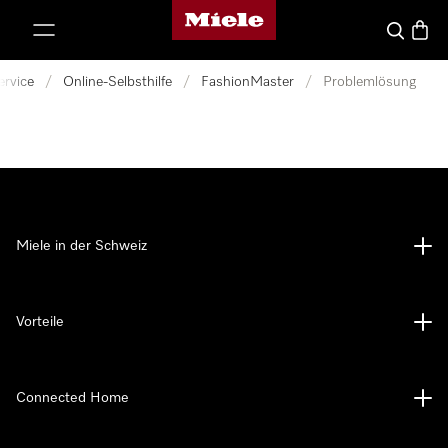
Miele-Homepage
nhalt springen
Suche
Waren
ervice
/
Online-Selbsthilfe
/
FashionMaster
/
Problemlösung
Miele in der Schweiz
Vorteile
Connected Home