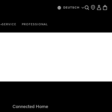
Suche
Händlersuche
Mein Kon
Waren
DEUTSCH
SERVICE
PROFESSIONAL
•
Connected Home