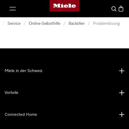
Miele-Homepage
nhalt springen
Suche
Waren
/
Service
/
Online-Selbsthilfe
/
Backöfen
/
Problemlösung
Miele in der Schweiz
Vorteile
Connected Home