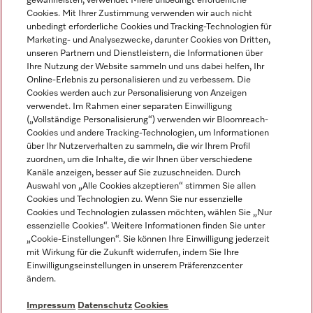
gewährleisten, verwendet Miele unbedingt erforderliche
Cookies. Mit Ihrer Zustimmung verwenden wir auch nicht
unbedingt erforderliche Cookies und Tracking-Technologien für
Marketing- und Analysezwecke, darunter Cookies von Dritten,
unseren Partnern und Dienstleistern, die Informationen über
Sprache
Ihre Nutzung der Website sammeln und uns dabei helfen, Ihr
Online-Erlebnis zu personalisieren und zu verbessern. Die
Cookies werden auch zur Personalisierung von Anzeigen
DEUTSCH
verwendet. Im Rahmen einer separaten Einwilligung
(„Vollständige Personalisierung“) verwenden wir Bloomreach-
Cookies und andere Tracking-Technologien, um Informationen
über Ihr Nutzerverhalten zu sammeln, die wir Ihrem Profil
zuordnen, um die Inhalte, die wir Ihnen über verschiedene
Kanäle anzeigen, besser auf Sie zuzuschneiden. Durch
Miele auf Youtube
Miele auf Instagram
Miele auf Facebook
Miele auf LinkedIn
Miele auf LinkedIn
Auswahl von „Alle Cookies akzeptieren“ stimmen Sie allen
Cookies und Technologien zu. Wenn Sie nur essenzielle
Cookies und Technologien zulassen möchten, wählen Sie „Nur
essenzielle Cookies“. Weitere Informationen finden Sie unter
„Cookie-Einstellungen“. Sie können Ihre Einwilligung jederzeit
mit Wirkung für die Zukunft widerrufen, indem Sie Ihre
Impressum
Einwilligungseinstellungen in unserem Präferenzcenter
ändern.
AGB
Datenschutz
Impressum
Datenschutz
Cookies