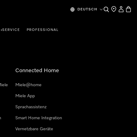
Suche
Händlersuche
Mein Kon
Waren
DEUTSCH
SERVICE
PROFESSIONAL
•
Connected Home
iele
Miele@home
Miele App
Sprachassistenz
n
Smart Home Integration
Vernetzbare Geräte