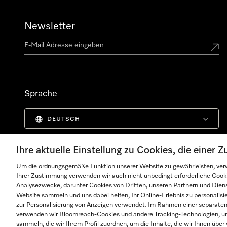
Newsletter
Sprache
DEUTSCH
Ihre aktuelle Einstellung zu Cookies, die einer
Um die ordnungsgemäße Funktion unserer Website zu gewährleisten, verw
Ihrer Zustimmung verwenden wir auch nicht unbedingt erforderliche Cook
Analysezwecke, darunter Cookies von Dritten, unseren Partnern und Dienst
Website sammeln und uns dabei helfen, Ihr Online-Erlebnis zu personalis
zur Personalisierung von Anzeigen verwendet. Im Rahmen einer separaten E
verwenden wir Bloomreach-Cookies und andere Tracking-Technologien, um
sammeln, die wir Ihrem Profil zuordnen, um die Inhalte, die wir Ihnen übe