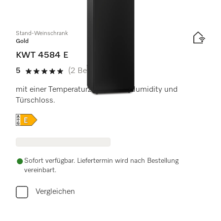
5
Produkte
Stand-Weinschrank
Gold
KWT 4584 E
5
(2 Bewertungen)
5 von 5 Sternen
mit einer Temperaturzone, ActiveHumidity und
Türschloss.
Onlinelabel Image, Energielabel
Sofort verfügbar. Liefertermin wird nach Bestellung
vereinbart.
Vergleichen