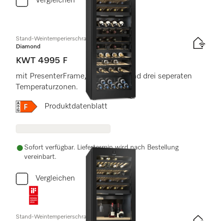
Vergleichen
Stand-Weintemperierschrank
Diamond
KWT 4995 F
mit PresenterFrame, FlexiFrame und drei seperaten
Temperaturzonen.
Onlinelabel Image, Energielabel
Produktdatenblatt
Sofort verfügbar. Liefertermin wird nach Bestellung
vereinbart.
Vergleichen
Stand-Weintemperierschrank