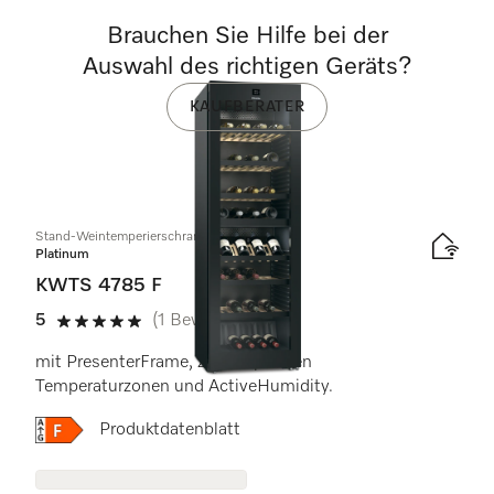
Brauchen Sie Hilfe bei der
Auswahl des richtigen Geräts?
KAUFBERATER
Stand-Weintemperierschrank
Platinum
KWTS 4785 F
5
(1 Bewertung)
5 von 5 Sternen
mit PresenterFrame, zwei seperaten
Temperaturzonen und ActiveHumidity.
Onlinelabel Image, Energielabel
Produktdatenblatt